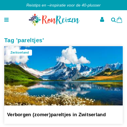
Reistips en –inspiratie voor de 40-plusser
Tag 'pareltjes'
Zwitserland
Verborgen (zomer)pareltjes in Zwitserland