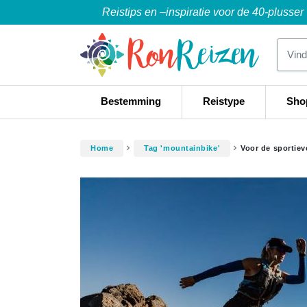
Reistips en –inspiratie voor de 40-plusser
Bestemming
Reistype
Sho
Home
Tag 'mountainbike'
Voor de sportiev