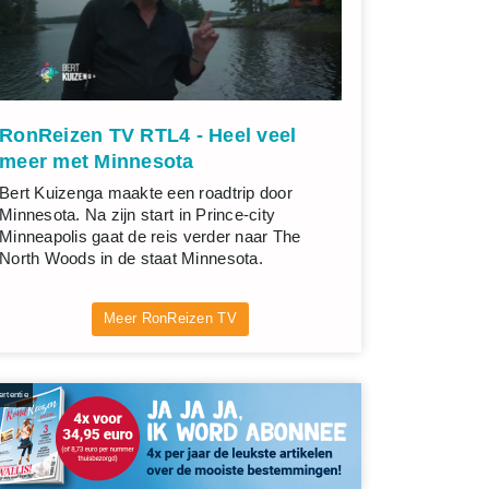
RonReizen TV RTL4 - Heel veel
meer met Minnesota
Bert Kuizenga maakte een roadtrip door
Minnesota. Na zijn start in Prince-city
Minneapolis gaat de reis verder naar The
North Woods in de staat Minnesota.
Meer RonReizen TV
rtentie