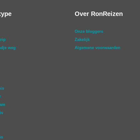
type
Over RonReizen
Onze bloggers
rip
Zakelijk
dje weg
Algemene voorwaarden
eis
r
aam
is
ns