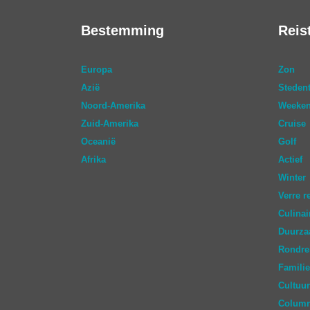
Bestemming
Reis
Europa
Zon
Azië
Stedent
Noord-Amerika
Weeken
Zuid-Amerika
Cruise
Oceanië
Golf
Afrika
Actief
Winter
Verre r
Culinai
Duurz
Rondre
Familie
Cultuur
Colum