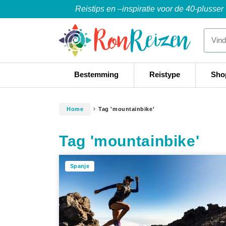
Reistips en –inspiratie voor de 40-plusser
Bestemming
Reistype
Sho
Home
Tag 'mountainbike'
Tag 'mountainbike'
Spanje