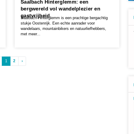
Saalbach Hinterglemm: een
bergwereld vol wandelplezier en
gastvrijheid
Saalbach Hinterglemm is een prachtige bergachtig
stukje Oostenrijk. Een echte aanrader voor
wandelaars, mountainbikers en natuurliefhebbers,
met meer...
1
2
›