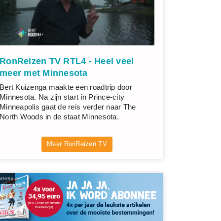
RonReizen TV RTL4 - Heel veel
meer met Minnesota
Bert Kuizenga maakte een roadtrip door
Minnesota. Na zijn start in Prince-city
Minneapolis gaat de reis verder naar The
North Woods in de staat Minnesota.
Meer RonReizen TV
rtentie