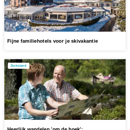
Fijne familiehotels voor je skivakantie
Duitsland
Heerlijk wandelen 'om de hoek':