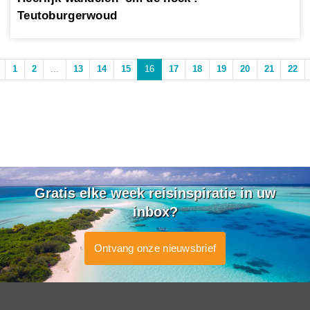
Teutoburgerwoud
1
2
...
13
14
15
16
17
18
19
20
21
22
Gratis elke week reisinspiratie in uw
inbox?
Ontvang onze nieuwsbrief