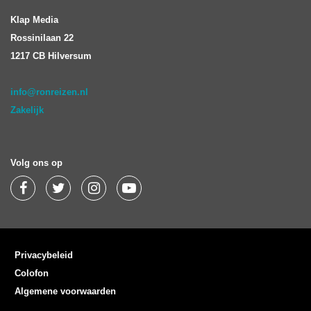
Klap Media
Rossinilaan 22
1217 CB Hilversum
info@ronreizen.nl
Zakelijk
Volg ons op
Privacybeleid
Colofon
Algemene voorwaarden