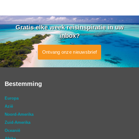
Gratis elke week reisinspiratie in uw
inbox?
Ontvang onze nieuwsbrief
Bestemming
Europa
Azië
Noord-Amerika
Zuid-Amerika
Oceanië
Afrika