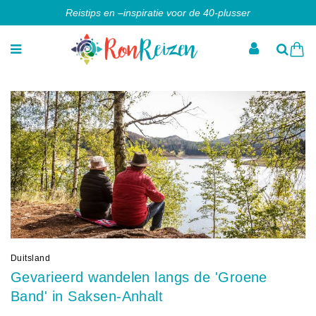
Reistips en –inspiratie voor de 40-plusser
Duitsland
Gevarieerd wandelen langs de 'Groene
Band' in Saksen-Anhalt