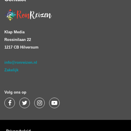
Klap Media
Rossinilaan 22
1217 CB Hilversum
info@ronreizen.nl
Zakelijk
Volg ons op