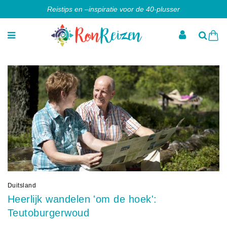
Reistips en –inspiratie voor de 40-plusser
Duitsland
Heerlijk wandelen 'om de hoek':
Teutoburgerwoud