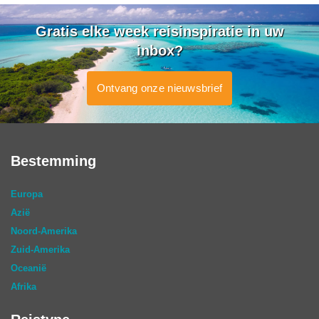
Gratis elke week reisinspiratie in uw
inbox?
Ontvang onze nieuwsbrief
Bestemming
Europa
Azië
Noord-Amerika
Zuid-Amerika
Oceanië
Afrika