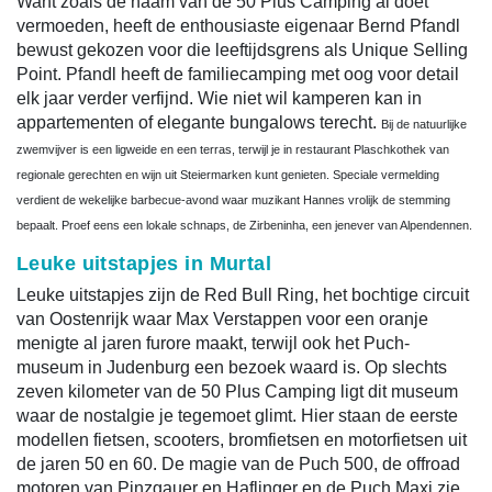
Want zoals de naam van de 50 Plus Camping al doet
vermoeden, heeft de enthousiaste eigenaar Bernd Pfandl
bewust gekozen voor die leeftijdsgrens als Unique Selling
Point. Pfandl heeft de familiecamping met oog voor detail
elk jaar verder verfijnd. Wie niet wil kamperen kan in
appartementen of elegante bungalows terecht.
Bij de natuurlijke
zwemvijver is een ligweide en een terras, terwijl je in restaurant Plaschkothek van
regionale gerechten en wijn uit Steiermarken kunt genieten. Speciale vermelding
verdient de wekelijke barbecue-avond waar muzikant Hannes vrolijk de stemming
bepaalt. Proef eens een lokale schnaps, de Zirbeninha, een jenever van Alpendennen.
Leuke uitstapjes in Murtal
Leuke uitstapjes zijn de Red Bull Ring, het bochtige circuit
van Oostenrijk waar Max Verstappen voor een oranje
menigte al jaren furore maakt, terwijl ook het Puch-
museum in Judenburg een bezoek waard is. Op slechts
zeven kilometer van de 50 Plus Camping ligt dit museum
waar de nostalgie je tegemoet glimt. Hier staan de eerste
modellen fietsen, scooters, bromfietsen en motorfietsen uit
de jaren 50 en 60. De magie van de Puch 500, de offroad
motoren van Pinzgauer en Haflinger en de Puch Maxi zie