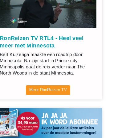
RonReizen TV RTL4 - Heel veel
meer met Minnesota
Bert Kuizenga maakte een roadtrip door
Minnesota. Na zijn start in Prince-city
Minneapolis gaat de reis verder naar The
North Woods in de staat Minnesota.
Meer RonReizen TV
rtentie