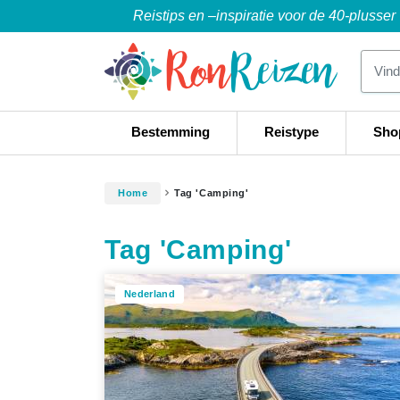
Reistips en –inspiratie voor de 40-plusser
Bestemming
Reistype
Sho
Home
Tag 'Camping'
Tag 'Camping'
Nederland