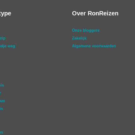
type
Over RonReizen
Onze bloggers
rip
Zakelijk
dje weg
Algemene voorwaarden
eis
r
aam
is
ns