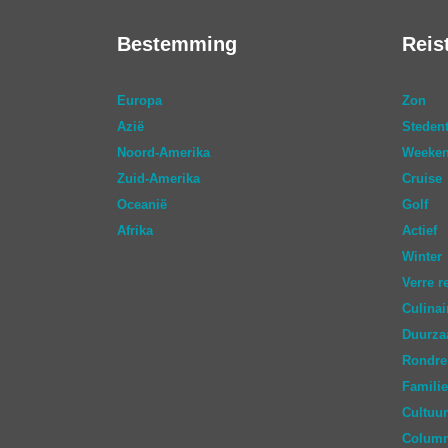
Bestemming
Reis
Europa
Zon
Azië
Stedent
Noord-Amerika
Weeken
Zuid-Amerika
Cruise
Oceanië
Golf
Afrika
Actief
Winter
Verre r
Culinai
Duurz
Rondre
Familie
Cultuur
Colum