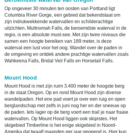
Beroemdste waterval van Oregon
Op ongeveer 30 minuten ten oosten van Portland ligt
Columbia River Gorge, een gebied dat bekendstaat om
zijn indrukwekkende watervallen en schilderachtige
uitzichten. Multnomah Falls, de beroemdste waterval in de
regio, is een absolute must-see. Met zijn twee niveaus die
samen een hoogte bereiken van 189 meter, is deze
waterval een lust voor het oog. Wandel over de paden in
de omgeving en ontdek andere prachtige watervallen zoals
Wahkeena Falls, Bridal Veil Falls en Horsetail Falls.
Mount Hood
Mount Hood is met zijn ruim 3.400 meter de hoogste berg
in de staat Oregon. Op en rond Mount Hood zijn diverse
wandelpaden. Het ene pad voert je over een ruig en open
berglandschap met zelfs in juni nog her en der sneeuw op
de paden. Iets lager op de berg voert een trail je naar fraaie
watervallen. Op Mount Hood liggen ook skipistes. Het
skigebied Timberline is het enige skigebied in Noord-
Amerika dat twaalf maanden per jaar geopend is. Hier kun