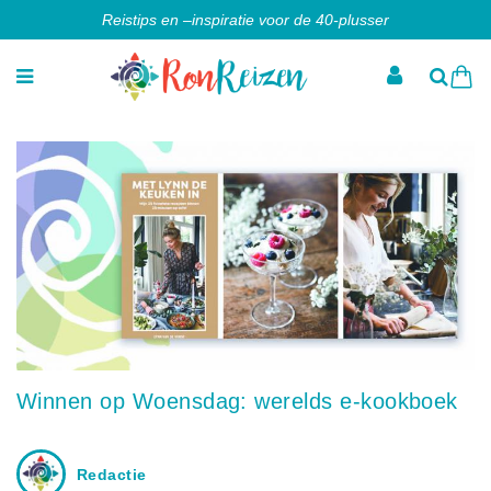
Reistips en –inspiratie voor de 40-plusser
Winnen op Woensdag: werelds e-kookboek
Redactie