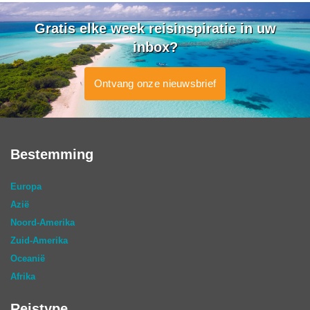
Gratis elke week reisinspiratie in uw
inbox?
Ontvang onze nieuwsbrief
Bestemming
Europa
Azië
Noord-Amerika
Zuid-Amerika
Oceanië
Afrika
Reistype