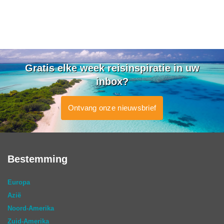
Gratis elke week reisinspiratie in uw
inbox?
Ontvang onze nieuwsbrief
Bestemming
Europa
Azië
Noord-Amerika
Zuid-Amerika