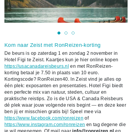
Kom naar Zeist met RonReizen-korting
De beurs is op zaterdag 1 en zondag 2 november in
Hotel Figi te Zeist. Kaartjes kun je hier online kopen
https://usacanadareisbeurs.nl
en met RonReizen-
korting betaal je 7.50 in plaats van 10 euro.
Kortingscode? RonReizen40. In Zeist vind je alles op
één plek: exposanten en presentaties. Hotel Figi biedt
een perfecte mix van natuur, steden, cultuur en
praktische reistips. Zo is de USA & Canada Reisbeurs
dé plek waar jouw volgende reis begint — en deze keer
ben jij er misschien gratis bij! Speel mee via
https://www.facebook.com/ronreizen
of
https://www.instagram.com/ronreizen
en tag degene die
je wil meenemen. Of mail naar
info@ronreizen.nl
en