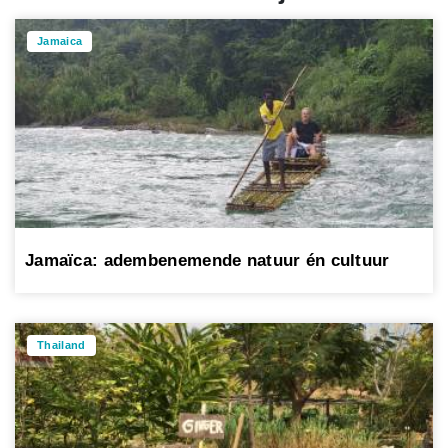
Jamaica
Jamaïca: adembenemende natuur én cultuur
Thailand