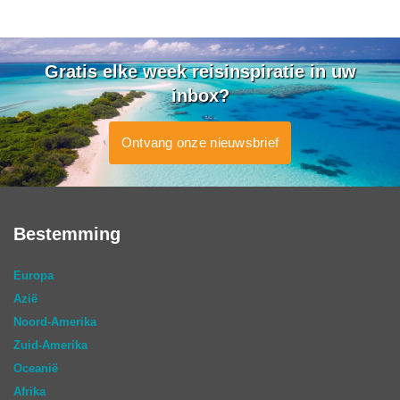
Gratis elke week reisinspiratie in uw
inbox?
Ontvang onze nieuwsbrief
Bestemming
Europa
Azië
Noord-Amerika
Zuid-Amerika
Oceanië
Afrika