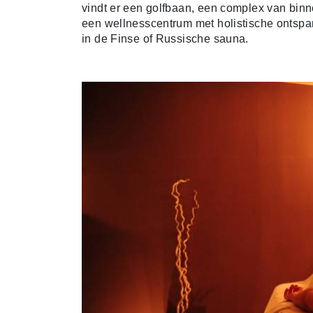
vindt er een golfbaan, een complex van bi
een wellnesscentrum met holistische ontsp
in de Finse of Russische sauna.