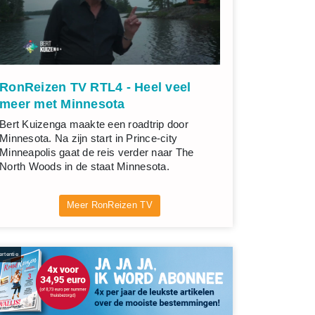
RonReizen TV RTL4 - Heel veel
meer met Minnesota
Bert Kuizenga maakte een roadtrip door
Minnesota. Na zijn start in Prince-city
Minneapolis gaat de reis verder naar The
North Woods in de staat Minnesota.
Meer RonReizen TV
rtentie