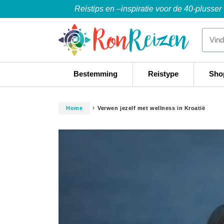
Reistips en –inspiratie voor de 40-plusser
Bestemming
Reistype
Sho
Home
Verwen jezelf met wellness in Kroatië