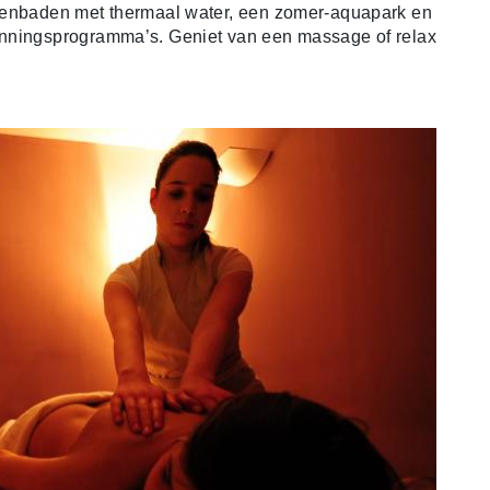
nnenbaden met thermaal water, een zomer-aquapark en
anningsprogramma’s. Geniet van een massage of relax