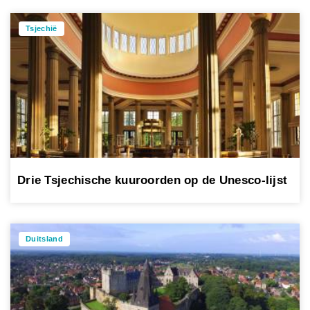
Tsjechië
Drie Tsjechische kuuroorden op de Unesco-lijst
Duitsland