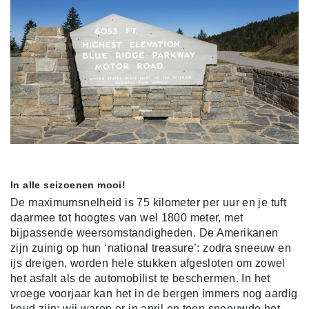
In alle seizoenen mooi!
De maximumsnelheid is 75 kilometer per uur en je tuft
daarmee tot hoogtes van wel 1800 meter, met
bijpassende weersomstandigheden. De Amerikanen
zijn zuinig op hun ‘national treasure’: zodra sneeuw en
ijs dreigen, worden hele stukken afgesloten om zowel
het asfalt als de automobilist te beschermen. In het
vroege voorjaar kan het in de bergen immers nog aardig
koud zijn: wij waren er in april en toen sneeuwde het