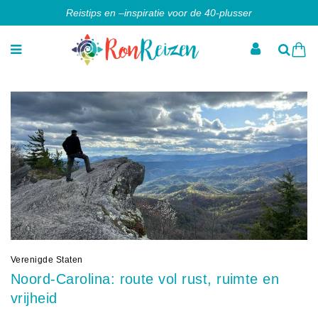
Reistips en –inspiratie voor de 40-plusser
Verenigde Staten
Noord-Carolina: route vol rust, ruimte en
vrijheid