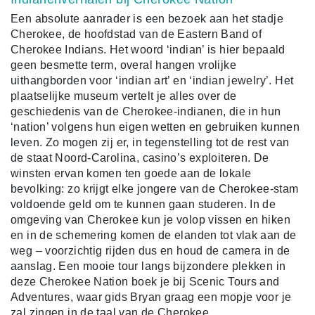
Een absolute aanrader is een bezoek aan het stadje
Cherokee, de hoofdstad van de Eastern Band of
Cherokee Indians. Het woord ‘indian’ is hier bepaald
geen besmette term, overal hangen vrolijke
uithangborden voor ‘indian art’ en ‘indian jewelry’. Het
plaatselijke museum vertelt je alles over de
geschiedenis van de Cherokee-indianen, die in hun
‘nation’ volgens hun eigen wetten en gebruiken kunnen
leven. Zo mogen zij er, in tegenstelling tot de rest van
de staat Noord-Carolina, casino’s exploiteren. De
winsten ervan komen ten goede aan de lokale
bevolking: zo krijgt elke jongere van de Cherokee-stam
voldoende geld om te kunnen gaan studeren. In de
omgeving van Cherokee kun je volop vissen en hiken
en in de schemering komen de elanden tot vlak aan de
weg – voorzichtig rijden dus en houd de camera in de
aanslag. Een mooie tour langs bijzondere plekken in
deze Cherokee Nation boek je bij Scenic Tours and
Adventures, waar gids Bryan graag een mopje voor je
zal zingen in de taal van de Cherokee.