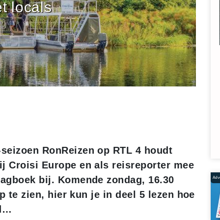
t locals
v-seizoen RonReizen op RTL 4 houdt
j Croisi Europe en als reisreporter mee
 dagboek bij. Komende zondag, 16.30
Adve
p te zien, hier kun je in deel 5 lezen hoe
nd…