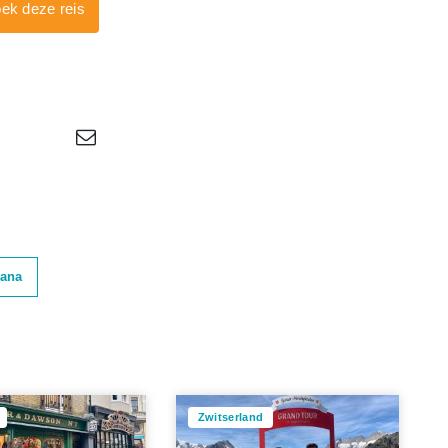
ek deze reis
ana
Zwitserland