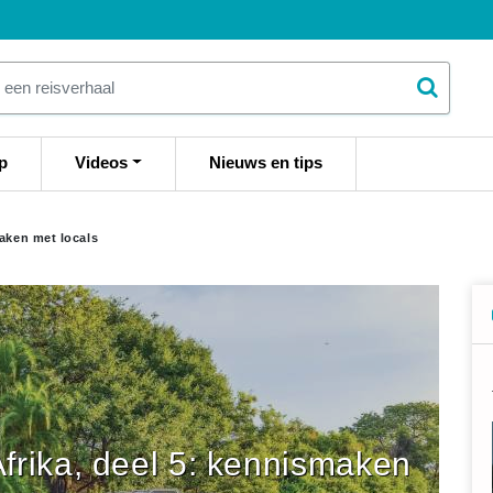
p
Videos
Nieuws en tips
maken met locals
frika, deel 5: kennismaken