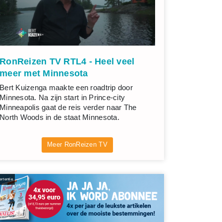
RonReizen TV RTL4 - Heel veel
meer met Minnesota
Bert Kuizenga maakte een roadtrip door
Minnesota. Na zijn start in Prince-city
Minneapolis gaat de reis verder naar The
North Woods in de staat Minnesota.
Meer RonReizen TV
rtentie