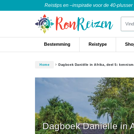
Reistips en –inspiratie voor de 40-plusser
Bestemming
Reistype
Sho
Home
Dagboek Daniëlle in Afrika, deel 5: kennis
Dagboek Daniëlle in A