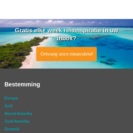
Gratis elke week reisinspiratie in uw
inbox?
Ontvang onze nieuwsbrief
Bestemming
Europa
Azië
Noord-Amerika
Zuid-Amerika
Oceanië