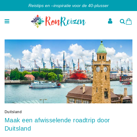
Reistips en –inspiratie voor de 40-plusser
Duitsland
Maak een afwisselende roadtrip door
Duitsland