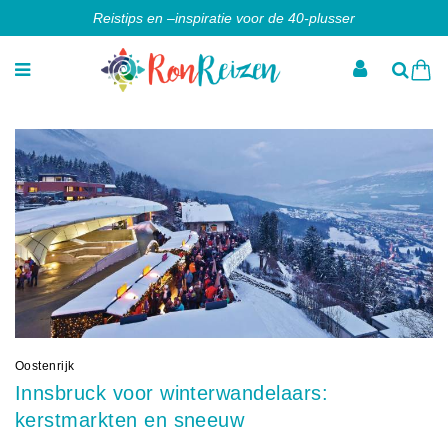
Reistips en –inspiratie voor de 40-plusser
Oostenrijk
Innsbruck voor winterwandelaars:
kerstmarkten en sneeuw