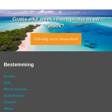
Gratis elke week reisinspiratie in uw
inbox?
Ontvang onze nieuwsbrief
Bestemming
Europa
Azië
Noord-Amerika
Zuid-Amerika
Oceanië
Afrika