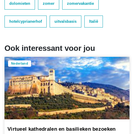
dolomieten
zomer
zomervakantie
hotelcyprianerhof
uitvalsbasis
Italië
Ook interessant voor jou
Nederland
Virtueel kathedralen en basilieken bezoeken