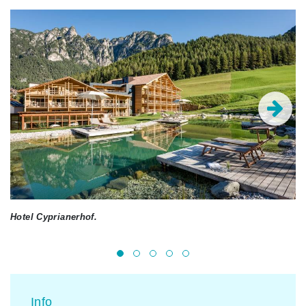
Hotel Cyprianerhof.
De
Info