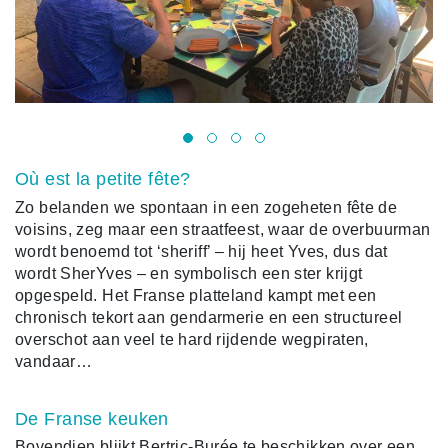
Où est la petite fête?
Zo belanden we spontaan in een zogeheten fête de
voisins, zeg maar een straatfeest, waar de overbuurman
wordt benoemd tot ‘sheriff’ – hij heet Yves, dus dat
wordt SherYves – en symbolisch een ster krijgt
opgespeld. Het Franse platteland kampt met een
chronisch tekort aan gendarmerie en een structureel
overschot aan veel te hard rijdende wegpiraten,
vandaar…
De Franse keuken
Bovendien blijkt Bertric-Burée te beschikken over een