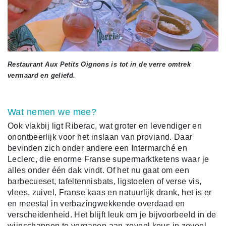
Restaurant Aux Petits Oignons is tot in de verre omtrek
vermaard en geliefd.
Wat nemen we mee?
Ook vlakbij ligt Riberac, wat groter en levendiger en
onontbeerlijk voor het inslaan van proviand. Daar
bevinden zich onder andere een Intermarché en
Leclerc, die enorme Franse supermarktketens waar je
alles onder één dak vindt. Of het nu gaat om een
barbecueset, tafeltennisbats, ligstoelen of verse vis,
vlees, zuivel, Franse kaas en natuurlijk drank, het is er
en meestal in verbazingwekkende overdaad en
verscheidenheid. Het blijft leuk om je bijvoorbeeld in de
wijnschappen te vergapen aan zoveel keus in zoveel