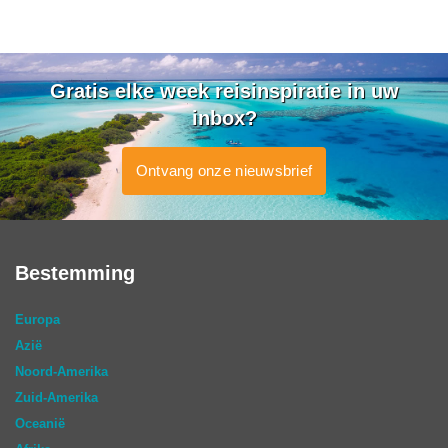
Gratis elke week reisinspiratie in uw
inbox?
Ontvang onze nieuwsbrief
Bestemming
Europa
Azië
Noord-Amerika
Zuid-Amerika
Oceanië