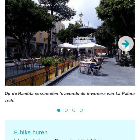
Op de Rambla verzamelen 's avonds de inwoners van La Palma
Je
zich.
E-bike huren