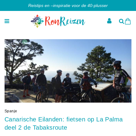
Reistips en –inspiratie voor de 40-plusser
Spanje
Canarische Eilanden: fietsen op La Palma
deel 2 de Tabaksroute