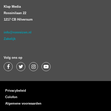
Klap Media
Rossinilaan 22
1217 CB Hilversum
info@ronreizen.nl
Zakelijk
Volg ons op
Privacybeleid
Colofon
Algemene voorwaarden