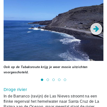
Ook op de Tabaksroute krijg je weer mooie uitzichten
Re
voorgeschoteld.
Droge rivier
In de Barranco (ravijn) de Las Nieves stroomt na een
flinke regenval het hemelwater naar Santa Cruz de La
Palma aan de Oceaan, maar meestal staat de rivier