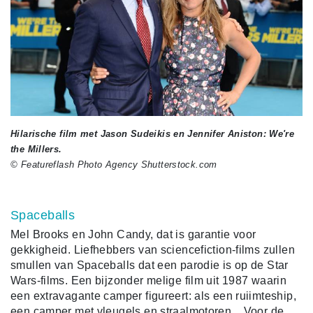
Hilarische film met Jason Sudeikis en Jennifer Aniston: We're
the Millers.
© Featureflash Photo Agency Shutterstock.com
Spaceballs
Mel Brooks en John Candy, dat is garantie voor
gekkigheid. Liefhebbers van sciencefiction-films zullen
smullen van Spaceballs dat een parodie is op de Star
Wars-films. Een bijzonder melige film uit 1987 waarin
een extravagante camper figureert: als een ruiimteship,
een camper met vleugels en straalmotoren... Voor de