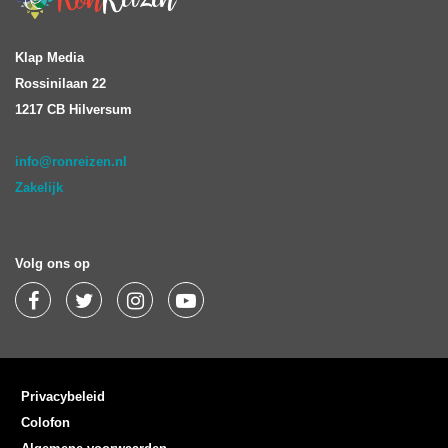
Klap Media
Rossinilaan 22
1217 CB Hilversum
info@ronreizen.nl
Zakelijk
Volg ons op
Privacybeleid
Colofon