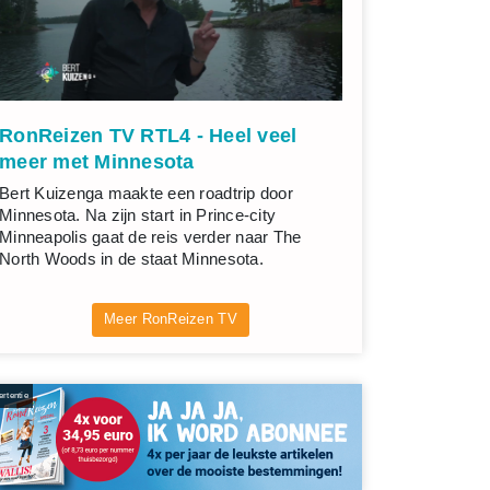
RonReizen TV RTL4 - Heel veel
meer met Minnesota
Bert Kuizenga maakte een roadtrip door
Minnesota. Na zijn start in Prince-city
Minneapolis gaat de reis verder naar The
North Woods in de staat Minnesota.
Meer RonReizen TV
rtentie