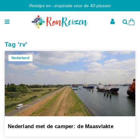
Reistips en –inspiratie voor de 40-plusser
Tag 'rv'
Nederland
Nederland met de camper: de Maasvlakte