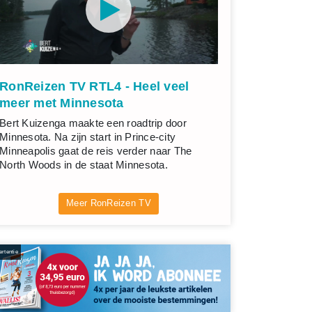
RonReizen TV RTL4 - Heel veel
meer met Minnesota
Bert Kuizenga maakte een roadtrip door
Minnesota. Na zijn start in Prince-city
Minneapolis gaat de reis verder naar The
North Woods in de staat Minnesota.
Meer RonReizen TV
rtentie