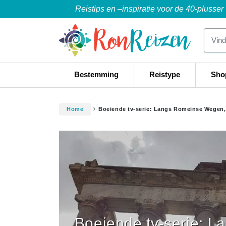
Reistips en –inspiratie voor de 40-plusser
Bestemming
Reistype
Sho
Home
Boeiende tv-serie: Langs Romeinse Wegen, h
Boeiende tv-serie: 