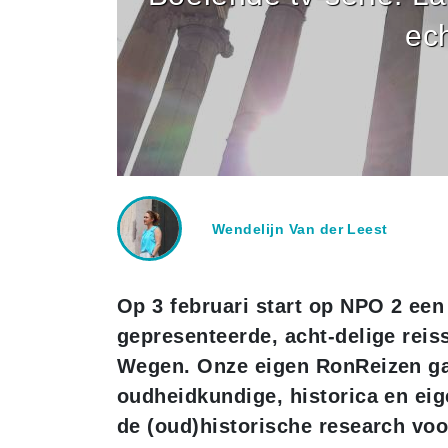
ech
Wendelijn Van der Leest
Op 3 februari start op NPO 2 ee
gepresenteerde, acht-delige reis
Wegen. Onze eigen RonReizen ga
oudheidkundige, historica en ei
de (oud)historische research voor