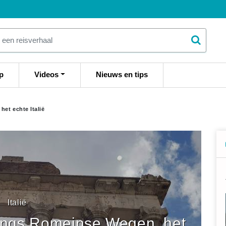
p
Videos
Nieuws en tips
et echte Italië
Italië
Langs Romeinse Wegen, het