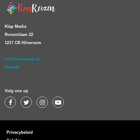
Klap Media
Rossinilaan 22
1217 CB Hilversum
info@ronreizen.nl
Zakelijk
Volg ons op
Privacybeleid