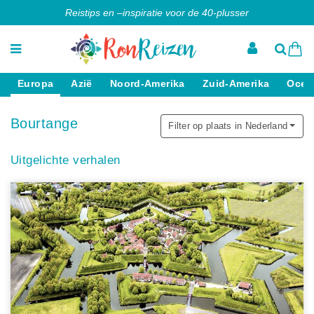
Reistips en –inspiratie voor de 40-plusser
Europa
Azië
Noord-Amerika
Zuid-Amerika
Ocea
Bourtange
Filter op plaats in Nederland
Uitgelichte verhalen