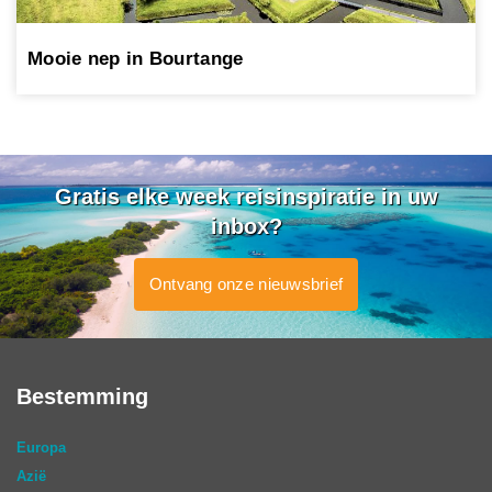
Mooie nep in Bourtange
Gratis elke week reisinspiratie in uw
inbox?
Ontvang onze nieuwsbrief
Bestemming
Europa
Azië