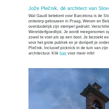
Jože Plečnik, dé architect van Slov
Wat Gaudí betekent voor Barcelona is de Slo
ontwierp gebouwen in Praag, Wenen en Belg
overduidelijk zijn stempel gedrukt. Versc
Werelderfgoedlijst. Je wordt meegenomen op
zowel te voet als op een boot. Je bezoekt exc
voor het grote publiek en je dompelt je onde
Plečnik. Inclusief picknick in de tuin van zi
architectuur. Klik
hier
voor meer info!