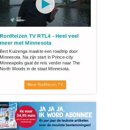
RonReizen TV RTL4 - Heel veel
meer met Minnesota
Bert Kuizenga maakte een roadtrip door
Minnesota. Na zijn start in Prince-city
Minneapolis gaat de reis verder naar The
North Woods in de staat Minnesota.
Meer RonReizen TV
rtentie