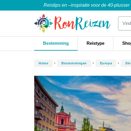
Reistips en –inspiratie voor de 40-plusser
Bestemming
Reistype
Sho
Home
Bestemmingen
Europa
Slo