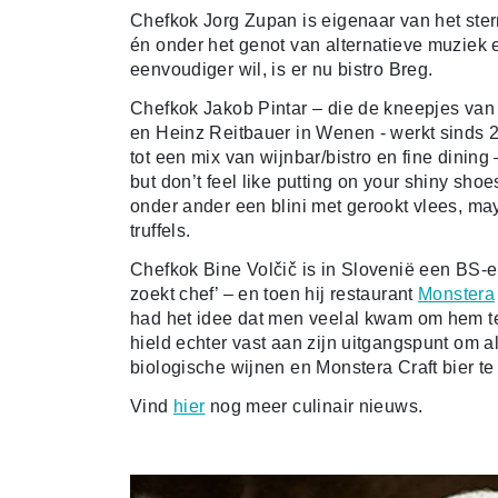
Chefkok Jorg Zupan is eigenaar van het ste
én onder het genot van alternatieve muziek en
eenvoudiger wil, is er nu bistro Breg.
Chefkok Jakob Pintar – die de kneepjes van
en Heinz Reitbauer in Wenen - werkt sinds 
tot een mix van wijnbar/bistro en fine dining 
but don’t feel like putting on your shiny sho
onder ander een blini met gerookt vlees, m
truffels.
Chefkok Bine Volčič is in Slovenië een BS-
zoekt chef’ – en toen hij restaurant
Monstera
had het idee dat men veelal kwam om hem te
hield echter vast aan zijn uitgangspunt om a
biologische wijnen en Monstera Craft bier te 
Vind
hier
nog meer culinair nieuws.