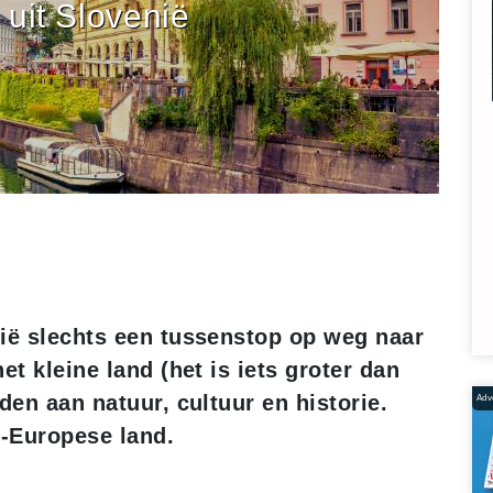
uit Slovenië
nië slechts een tussenstop op weg naar
et kleine land (het is iets groter dan
den aan natuur, cultuur en historie.
Adve
n-Europese land.