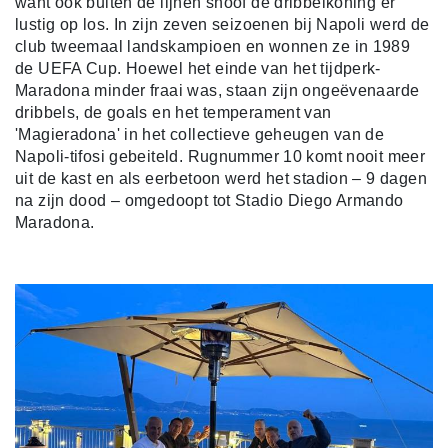
want ook buiten de lijnen snoof de dribbelkoning er
lustig op los. In zijn zeven seizoenen bij Napoli werd de
club tweemaal landskampioen en wonnen ze in 1989
de UEFA Cup. Hoewel het einde van het tijdperk-
Maradona minder fraai was, staan zijn ongeëvenaarde
dribbels, de goals en het temperament van
'Magieradona' in het collectieve geheugen van de
Napoli-tifosi gebeiteld. Rugnummer 10 komt nooit meer
uit de kast en als eerbetoon werd het stadion – 9 dagen
na zijn dood – omgedoopt tot Stadio Diego Armando
Maradona.