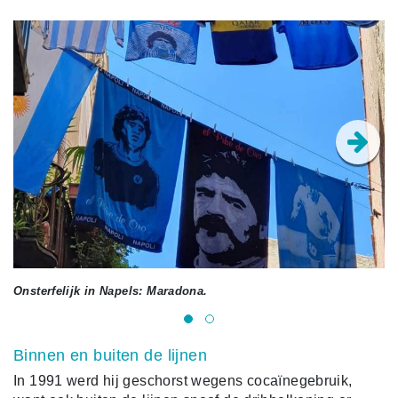
Onsterfelijk in Napels: Maradona.
Ma
Binnen en buiten de lijnen
In 1991 werd hij geschorst wegens cocaïnegebruik,