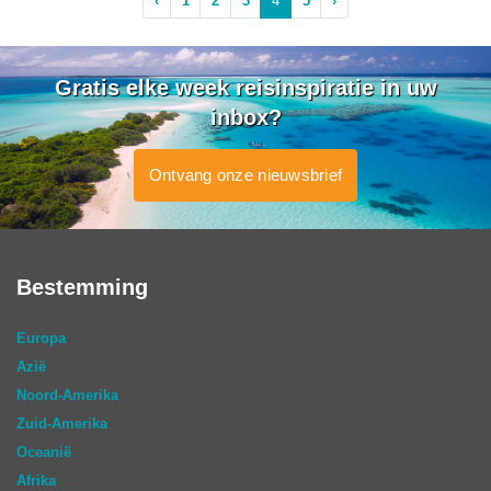
‹
1
2
3
4
5
›
Gratis elke week reisinspiratie in uw
inbox?
Ontvang onze nieuwsbrief
Bestemming
Europa
Azië
Noord-Amerika
Zuid-Amerika
Oceanië
Afrika