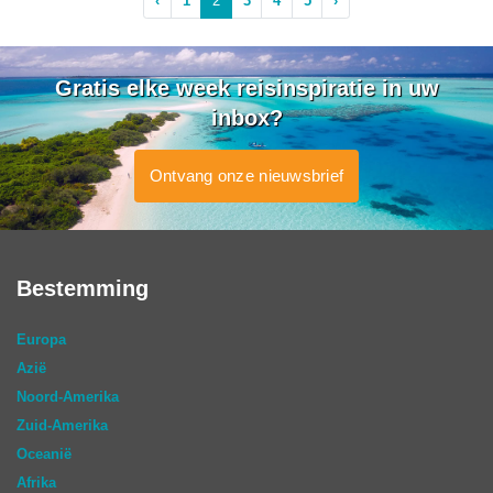
‹
1
2
3
4
5
›
Gratis elke week reisinspiratie in uw
inbox?
Ontvang onze nieuwsbrief
Bestemming
Europa
Azië
Noord-Amerika
Zuid-Amerika
Oceanië
Afrika