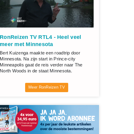
RonReizen TV RTL4 - Heel veel
meer met Minnesota
Bert Kuizenga maakte een roadtrip door
Minnesota. Na zijn start in Prince-city
Minneapolis gaat de reis verder naar The
North Woods in de staat Minnesota.
Meer RonReizen TV
rtentie