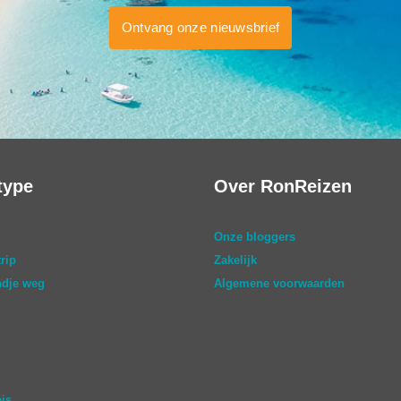
Ontvang onze nieuwsbrief
type
Over RonReizen
Onze bloggers
rip
Zakelijk
dje weg
Algemene voorwaarden
eis