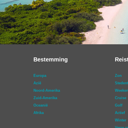
Bestemming
Reis
Europa
Zon
Azië
Stedent
Noord-Amerika
Weeken
Zuid-Amerika
Cruise
Oceanië
Golf
Afrika
Actief
Winter
Verre r