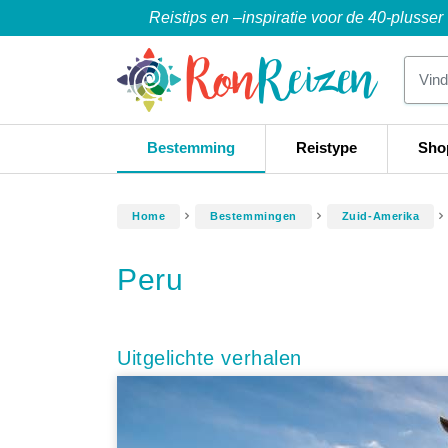
Reistips en –inspiratie voor de 40-plusser
Bestemming
Reistype
Sho
Home
Bestemmingen
Zuid-Amerika
Peru
Uitgelichte verhalen