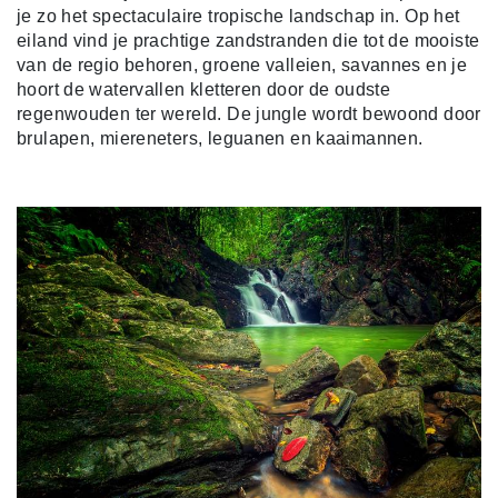
je zo het spectaculaire tropische landschap in. Op het
eiland vind je prachtige zandstranden die tot de mooiste
van de regio behoren, groene valleien, savannes en je
hoort de watervallen kletteren door de oudste
regenwouden ter wereld. De jungle wordt bewoond door
brulapen, miereneters, leguanen en kaaimannen.