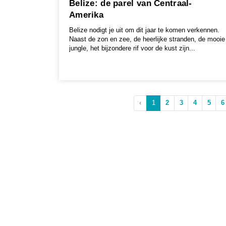
Belize: de parel van Centraal-
Amerika
Belize nodigt je uit om dit jaar te komen verkennen.
Naast de zon en zee, de heerlijke stranden, de mooie
jungle, het bijzondere rif voor de kust zijn...
‹
1
2
3
4
5
6