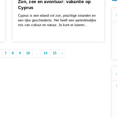
Zon, zee en avontuur: vakantie op
Cyprus
Cyprus is een eiland vol zon, prachtige stranden en
een rijke geschiedenis. Het heeft een aantrekkelijke
mix van cultuur en natuur. Je kunt er luieren...
7
8
9
10
...
14
15
›