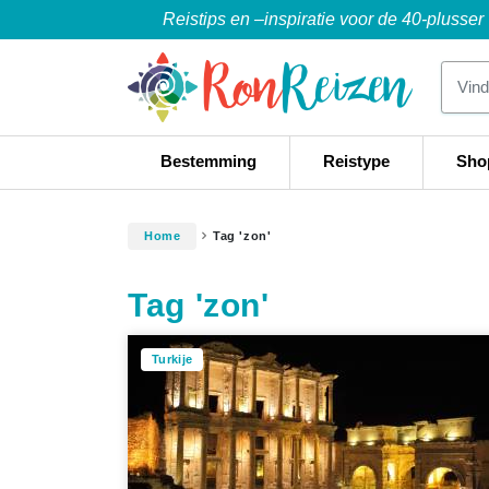
Reistips en –inspiratie voor de 40-plusser
Bestemming
Reistype
Sho
Home
Tag 'zon'
Tag 'zon'
Turkije