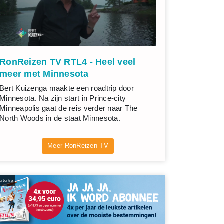
RonReizen TV RTL4 - Heel veel
meer met Minnesota
Bert Kuizenga maakte een roadtrip door
Minnesota. Na zijn start in Prince-city
Minneapolis gaat de reis verder naar The
North Woods in de staat Minnesota.
Meer RonReizen TV
rtentie