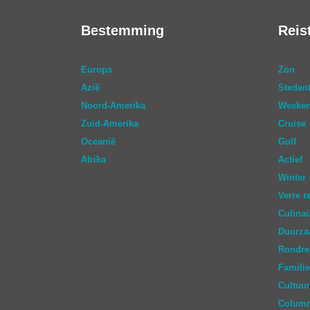
Bestemming
Reis
Europa
Zon
Azië
Stedent
Noord-Amerika
Weeken
Zuid-Amerika
Cruise
Oceanië
Golf
Afrika
Actief
Winter
Verre r
Culinai
Duurz
Rondre
Familie
Cultuur
Colum