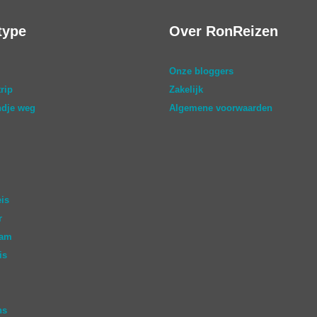
type
Over RonReizen
Onze bloggers
rip
Zakelijk
dje weg
Algemene voorwaarden
eis
r
aam
is
ns