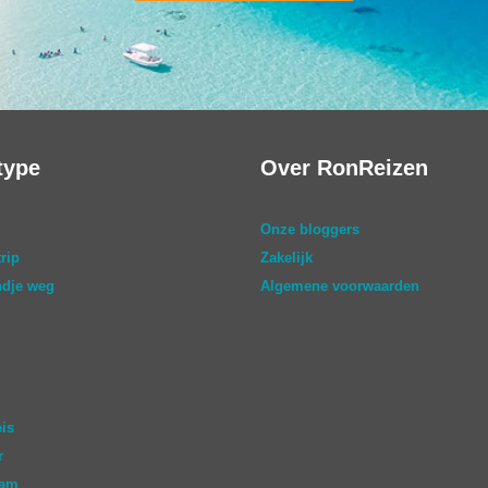
type
Over RonReizen
Onze bloggers
rip
Zakelijk
dje weg
Algemene voorwaarden
eis
r
aam