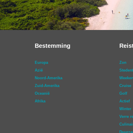
Bestemming
Reis
Europa
Zon
Azië
Stedent
Noord-Amerika
Weeken
Zuid-Amerika
Cruise
Oceanië
Golf
Afrika
Actief
Winter
Verre r
Culinai
Duurz