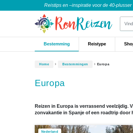
Reistips en –inspiratie voor de 40-plusser
Bestemming
Reistype
Sho
Home
Bestemmingen
Europa
Europa
Reizen in Europa is verrassend veelzijdig. Va
zonvakantie in Spanje of een roadtrip door
Nederland