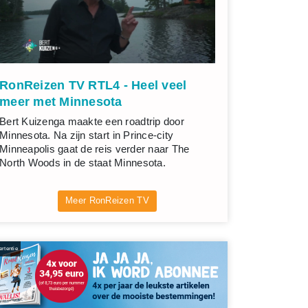
RonReizen TV RTL4 - Heel veel
meer met Minnesota
Bert Kuizenga maakte een roadtrip door
Minnesota. Na zijn start in Prince-city
Minneapolis gaat de reis verder naar The
North Woods in de staat Minnesota.
Meer RonReizen TV
rtentie