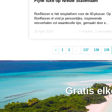
Fijne luxe op Nieuw Statendam
RonReizen is hét reisplatform voor de 40-plusser. Op
RonReizen.nl vind je persoonlijke, inspirerende
reisverhalen vol waardevolle tips, gemaakt door e...
18 April 2019
7 minuten, 2 seconden
‹
1
2
...
137
138
139
Gratis el