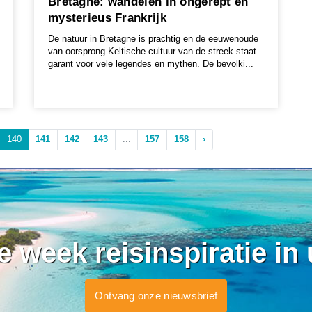
Bretagne: wandelen in ongerept en
mysterieus Frankrijk
De natuur in Bretagne is prachtig en de eeuwenoude
van oorsprong Keltische cultuur van de streek staat
garant voor vele legendes en mythen. De bevolki...
140
141
142
143
...
157
158
›
ke week reisinspiratie in
Ontvang onze nieuwsbrief