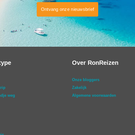
Ontvang onze nieuwsbrief
type
Over RonReizen
Onze bloggers
rip
Zakelijk
dje weg
Algemene voorwaarden
eis