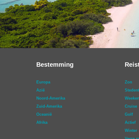
Bestemming
Reis
Europa
Zon
Azië
Stedent
Noord-Amerika
Weeken
Zuid-Amerika
Cruise
Oceanië
Golf
Afrika
Actief
Winter
Verre r