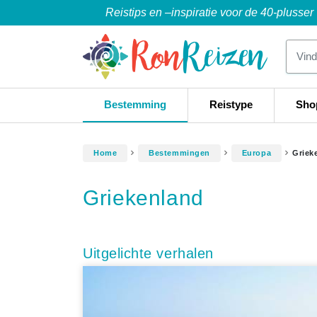
Reistips en –inspiratie voor de 40-plusser
Bestemming
Reistype
Sho
Home
Bestemmingen
Europa
Griek
Griekenland
Uitgelichte verhalen