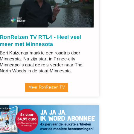
RonReizen TV RTL4 - Heel veel
meer met Minnesota
Bert Kuizenga maakte een roadtrip door
Minnesota. Na zijn start in Prince-city
Minneapolis gaat de reis verder naar The
North Woods in de staat Minnesota.
Meer RonReizen TV
rtentie