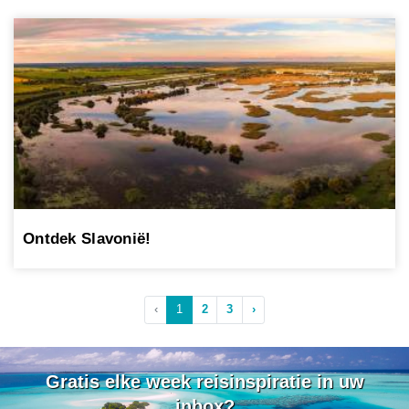
Ontdek Slavonië!
‹
1
2
3
›
Gratis elke week reisinspiratie in uw
inbox?