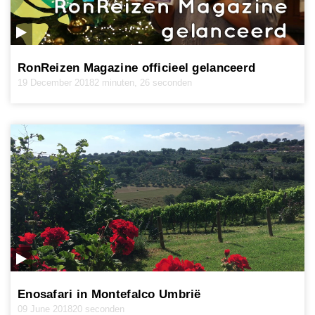
RonReizen Magazine officieel gelanceerd
19 December 2018
2 minuten, 26 seconden
Enosafari in Montefalco Umbrië
09 June 2018
20 seconden