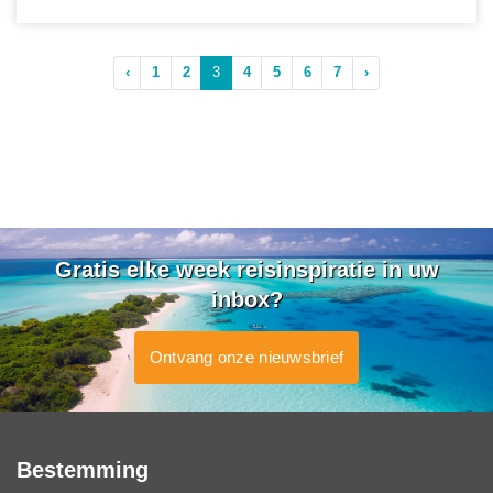
‹
1
2
3
4
5
6
7
›
Gratis elke week reisinspiratie in uw
inbox?
Ontvang onze nieuwsbrief
Bestemming