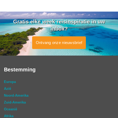
Gratis elke week reisinspiratie in uw
inbox?
Ontvang onze nieuwsbrief
Bestemming
Europa
Azië
Noord-Amerika
Zuid-Amerika
Oceanië
Afrika