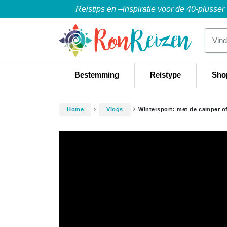
Reistips en –inspiratie voor de 40-plusser
Bestemming
Reistype
Sho
Home
Vlogs
Wintersport: met de camper of