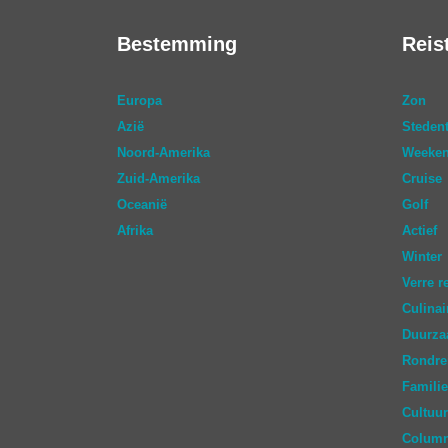
Bestemming
Reis
Europa
Zon
Azië
Stedent
Noord-Amerika
Weeken
Zuid-Amerika
Cruise
Oceanië
Golf
Afrika
Actief
Winter
Verre r
Culinai
Duurz
Rondre
Familie
Cultuur
Colum