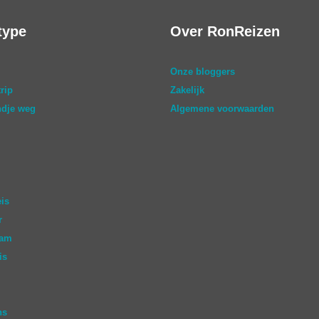
type
Over RonReizen
Onze bloggers
rip
Zakelijk
dje weg
Algemene voorwaarden
eis
r
aam
is
ns