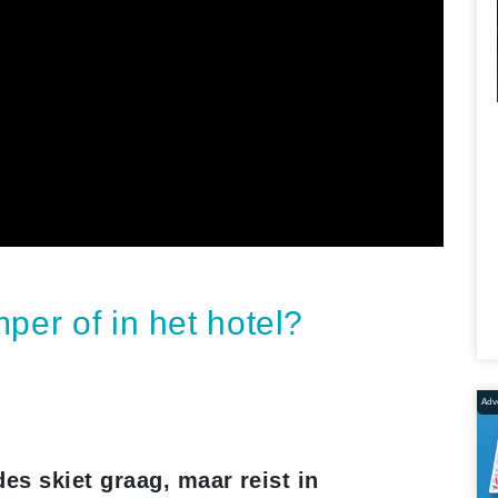
per of in het hotel?
Adve
s skiet graag, maar reist in