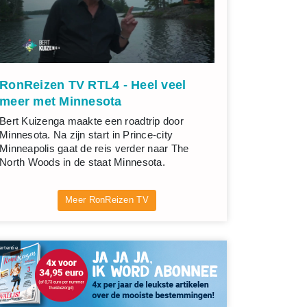
RonReizen TV RTL4 - Heel veel
meer met Minnesota
Bert Kuizenga maakte een roadtrip door
Minnesota. Na zijn start in Prince-city
Minneapolis gaat de reis verder naar The
North Woods in de staat Minnesota.
Meer RonReizen TV
rtentie