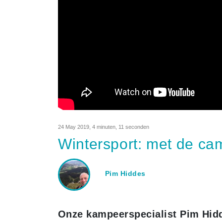
24 May 2019
,
4 minuten, 11 seconden
Wintersport: met de cam
Pim Hiddes
Onze kampeerspecialist Pim Hidde