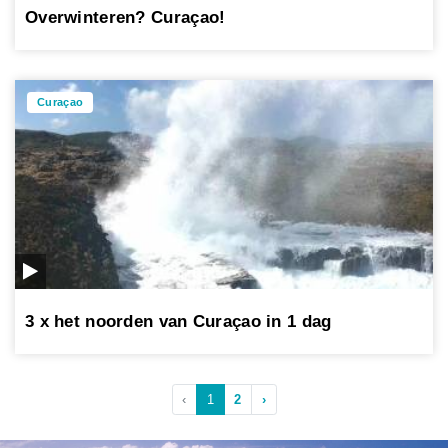
Overwinteren? Curaçao!
Curaçao
3 x het noorden van Curaçao in 1 dag
‹
1
2
›