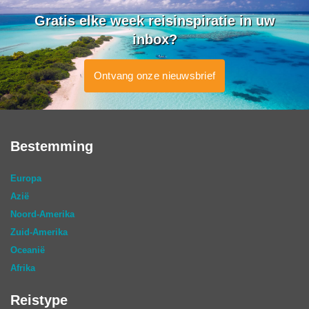
Gratis elke week reisinspiratie in uw
inbox?
Ontvang onze nieuwsbrief
Bestemming
Europa
Azië
Noord-Amerika
Zuid-Amerika
Oceanië
Afrika
Reistype