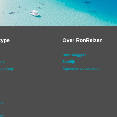
type
Over RonReizen
Onze bloggers
rip
Zakelijk
dje weg
Algemene voorwaarden
eis
r
aam