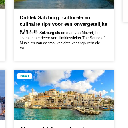
Ontdek Salzburg: culturele en
culinaire tips voor een onvergetelijke
citytrip
We kennen Salzburg als de stad van Mozart, het
levensechte decor van filmklassieker The Sound of
Music en van de fraai verlichte vestingburcht die
tro...
Israël