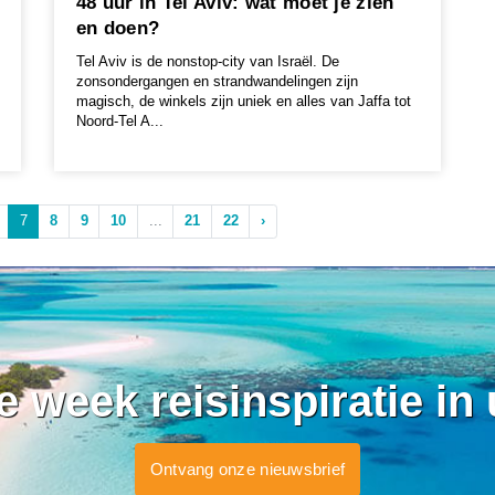
48 uur in Tel Aviv: wat moet je zien
en doen?
Tel Aviv is de nonstop-city van Israël. De
zonsondergangen en strandwandelingen zijn
magisch, de winkels zijn uniek en alles van Jaffa tot
Noord-Tel A...
7
8
9
10
...
21
22
›
ke week reisinspiratie in
Ontvang onze nieuwsbrief