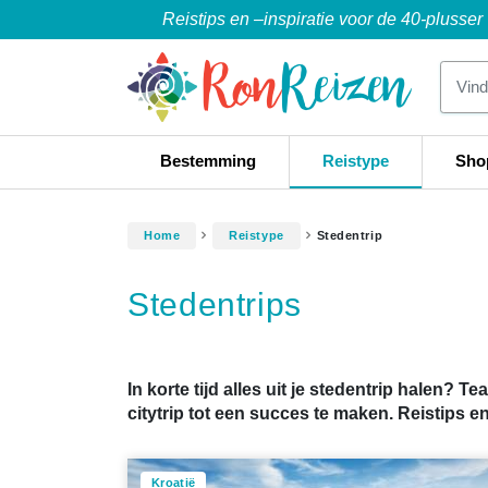
Reistips en –inspiratie voor de 40-plusser
Bestemming
Reistype
Sho
Home
Reistype
Stedentrip
Stedentrips
In korte tijd alles uit je stedentrip halen?
citytrip tot een succes te maken. Reistips e
Kroatië