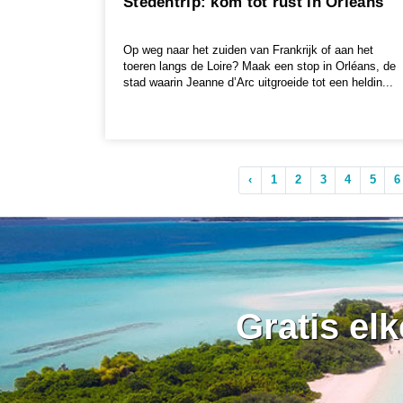
Stedentrip: kom tot rust in Orléans
Op weg naar het zuiden van Frankrijk of aan het
toeren langs de Loire? Maak een stop in Orléans, de
stad waarin Jeanne d’Arc uitgroeide tot een heldin...
‹
1
2
3
4
5
6
Gratis el