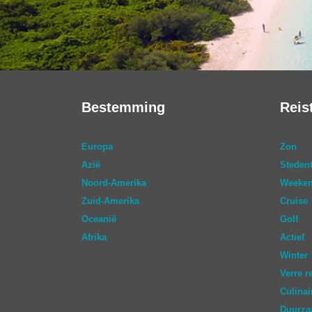
Bestemming
Reis
Europa
Zon
Azië
Stedent
Noord-Amerika
Weeken
Zuid-Amerika
Cruise
Oceanië
Golf
Afrika
Actief
Winter
Verre r
Culinai
Duurz