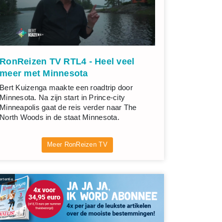
RonReizen TV RTL4 - Heel veel
meer met Minnesota
Bert Kuizenga maakte een roadtrip door
Minnesota. Na zijn start in Prince-city
Minneapolis gaat de reis verder naar The
North Woods in de staat Minnesota.
Meer RonReizen TV
rtentie