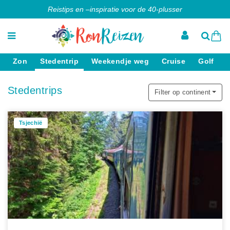
Reistips en –inspiratie voor de 40-plusser
Zon
Stedentrip
Weekendje weg
Cruise
Golf
Stedentrips
Filter op continent
Tsjechië