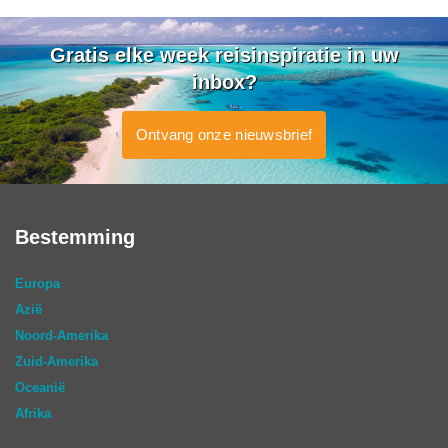
Gratis elke week reisinspiratie in uw
inbox?
Ontvang onze nieuwsbrief
Bestemming
Europa
Azië
Noord-Amerika
Zuid-Amerika
Oceanië
Afrika