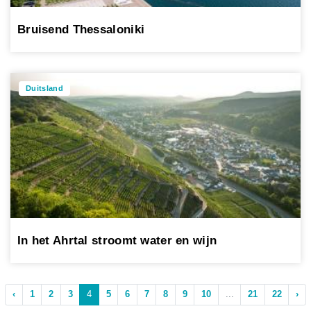
Bruisend Thessaloniki
Duitsland
In het Ahrtal stroomt water en wijn
‹
1
2
3
4
5
6
7
8
9
10
...
21
22
›