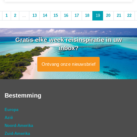
1
2
...
13
14
15
16
17
18
19
20
21
22
Gratis elke week reisinspiratie in uw
inbox?
Ontvang onze nieuwsbrief
Bestemming
Europa
Azië
Noord-Amerika
Zuid-Amerika