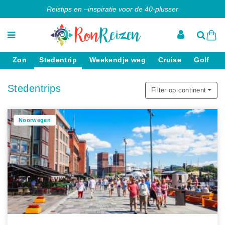
Reistips en –inspiratie voor de 40-plusser
Zon
Stedentrip
Weekendje weg
Cruise
Golf
Stedentrips
Filter op continent
Noorwegen