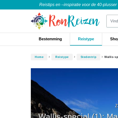
Reistips en –inspiratie voor de 40-plusser
Bestemming
Reistype
Sho
Home
Reistype
Stedentrip
Wallis-sp
Z
Wallis-special (1): Ma