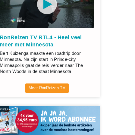
RonReizen TV RTL4 - Heel veel
meer met Minnesota
Bert Kuizenga maakte een roadtrip door
Minnesota. Na zijn start in Prince-city
Minneapolis gaat de reis verder naar The
North Woods in de staat Minnesota.
Meer RonReizen TV
rtentie