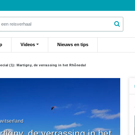
p
Videos
Nieuws en tips
ecial (1): Martigny, de verrassing in het Rhônedal
witserland
rtigny, de verrassing in het