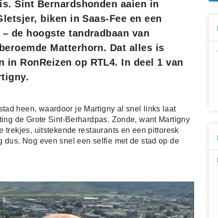
is. Sint Bernardshonden aaien in
Gletsjer, biken in Saas-Fee en een
n – de hoogste tandradbaan van
 beroemde Matterhorn. Dat alles is
n in RonReizen op RTL4. In deel 1 van
rtigny.
ad heen, waardoor je Martigny al snel links laat
hting de Grote Sint-Berhardpas. Zonde, want Martigny
 trekjes, uitstekende restaurants en een pittoresk
g dus. Nog even snel een selfie met de stad op de