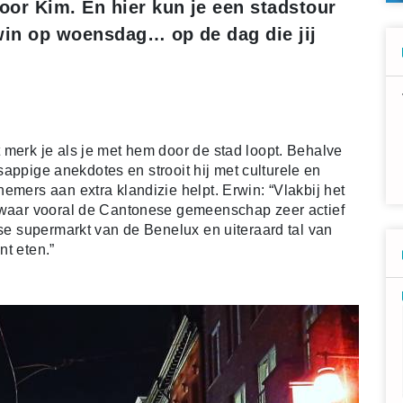
oor Kim. En hier kun je een stadstour
in op woensdag… op de dag die jij
 merk je als je met hem door de stad loopt. Behalve
n sappige anekdotes en strooit hij met culturele en
emers aan extra klandizie helpt. Erwin: “Vlakbij het
l waar vooral de Cantonese gemeenschap zeer actief
ese supermarkt van de Benelux en uiteraard tal van
nt eten.”