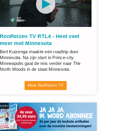
RonReizen TV RTL4 - Heel veel
meer met Minnesota
Bert Kuizenga maakte een roadtrip door
Minnesota. Na zijn start in Prince-city
Minneapolis gaat de reis verder naar The
North Woods in de staat Minnesota.
Meer RonReizen TV
rtentie