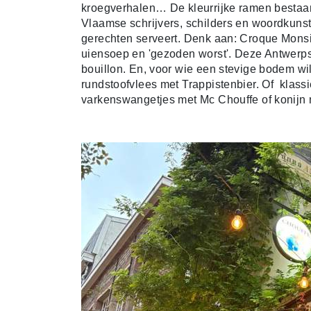
kroegverhalen… De kleurrijke ramen bestaan
Vlaamse schrijvers, schilders en woordkuns
gerechten serveert. Denk aan: Croque Mons
uiensoep en 'gezoden worst'. Deze Antwerpse 
bouillon. En, voor wie een stevige bodem wi
rundstoofvlees
met Trappistenbier. Of klassi
v
arkenswangetjes met Mc Chouffe of k
onijn