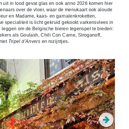
 uit in lood gevat glas en ook anno 2026 komen hier
tenaars over de vloer, waar de menukaart ook aloude
ieur en Madame, kaas- en garnalenkroketten,
specialiteit is licht gekruid gekookt
varkensvlees in
l leggen om de Belgische bieren tegenspel te biede
n:
ekers als
Goulash,
Chili Con Carne,
Stroganoff,
 met
Tripel d'Anvers
en rozijntjes.