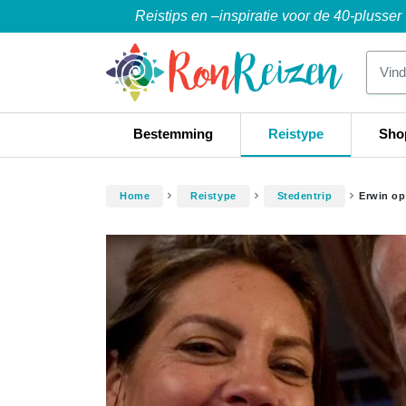
Reistips en –inspiratie voor de 40-plusser
Bestemming
Reistype
Sho
Home
Reistype
Stedentrip
Erwin op