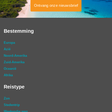
Ontvang onze nieuwsbrief
Bestemming
Europa
Azië
Noord-Amerika
Zuid-Amerika
Oceanië
Afrika
Reistype
Zon
Stedentrip
Weekendje weg