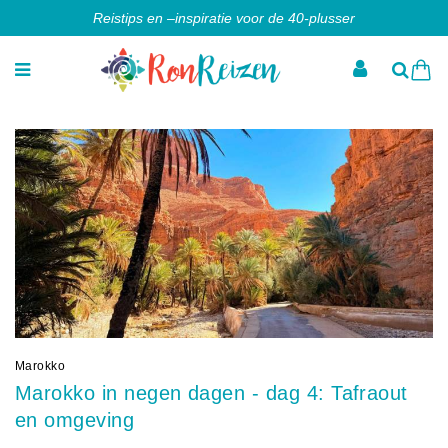
Reistips en –inspiratie voor de 40-plusser
Marokko
Marokko in negen dagen - dag 4: Tafraout
en omgeving