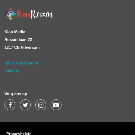
Klap Media
Rossinilaan 22
1217 CB Hilversum
info@ronreizen.nl
Zakelijk
Volg ons op
Privacybeleid